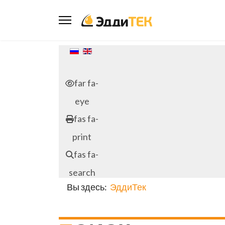
Выберите язык
far fa-
eye
fas fa-
print
fas fa-
search
Вы здесь:
ЭддиТек