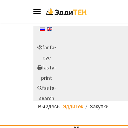
Выберите язык
far fa-
eye
fas fa-
print
fas fa-
search
Вы здесь:
ЭддиТек
Закупки