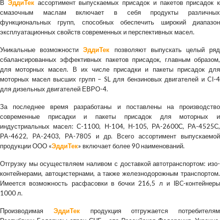
В
ЭддиТек
ассортимент выпускаемых присадок и пакетов присадок к
смазочным маслам включает в себя продукты различных
функциональных групп, способных обеспечить широкий диапазон
эксплуатационных свойств современных и перспективных масел.
Уникальные возможности
ЭддиТек
позволяют выпускать целый ря
сбалансированных эффективных пакетов присадок, главным образом,
для моторных масел. В их числе присадки и пакеты присадок для
моторных масел высших групп – SL для бензиновых двигателей и CI-4
для дизельных двигателей ЕВРО-4.
За последнее время разработаны и поставлены на производство
современные присадки и пакеты присадок для моторных и
индустриальных масел: С-1100, Н-104, Н-105, РА-2600С, РА-4525С,
РА-4622, РА-2403, РА-7805 и др. Всего ассортимент выпускаемой
продукции ООО «
ЭддиТек
» включает более 90 наименований.
Отгрузку мы осуществляем наливом с доставкой автотранспортом: изо-
контейнерами, автоцистернами, а также железнодорожным транспортом.
Имеется возможность расфасовки в бочки 216,5 л и IBC-контейнеры
1000 л.
Производимая
ЭддиТек
продукция отгружается потребителям