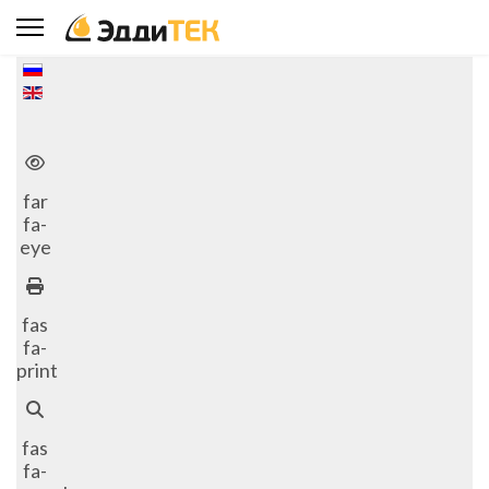
Выберите язык
far
fa-
eye
fas
fa-
print
fas
fa-