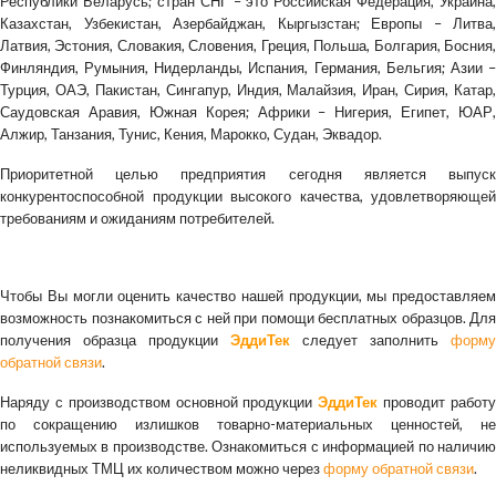
Республики Беларусь; стран СНГ – это Российская Федерация, Украина,
Казахстан, Узбекистан, Азербайджан, Кыргызстан; Европы – Литва,
Латвия, Эстония, Словакия, Словения, Греция, Польша, Болгария, Босния,
Финляндия, Румыния, Нидерланды, Испания, Германия, Бельгия; Азии –
Турция, ОАЭ, Пакистан, Сингапур, Индия, Малайзия, Иран, Сирия, Катар,
Саудовская Аравия, Южная Корея; Африки – Нигерия, Египет, ЮАР,
Алжир, Танзания, Тунис, Кения, Марокко, Судан, Эквадор.
Приоритетной целью предприятия сегодня является выпуск
конкурентоспособной продукции высокого качества, удовлетворяющей
требованиям и ожиданиям потребителей.
Чтобы Вы могли оценить качество нашей продукции, мы предоставляем
возможность познакомиться с ней при помощи бесплатных образцов. Для
получения образца продукции
ЭддиТек
следует заполнить
форму
обратной связи
.
Наряду с производством основной продукции
ЭддиТек
проводит работ
по сокращению излишков товарно-материальных ценностей, не
используемых в производстве. Ознакомиться с информацией по наличию
неликвидных ТМЦ их количеством можно через
форму обратной связи
.