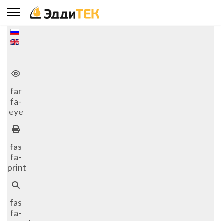
Выберите язык
far
fa-
eye
fas
fa-
print
fas
fa-